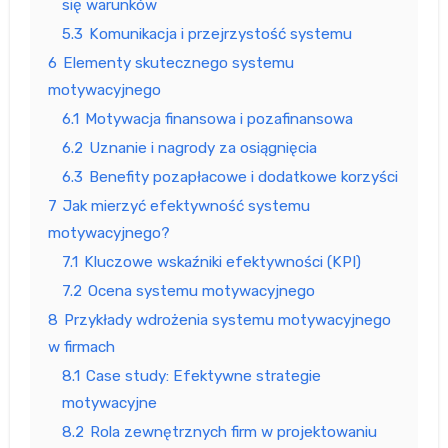
się warunków
5.3
Komunikacja i przejrzystość systemu
6
Elementy skutecznego systemu
motywacyjnego
6.1
Motywacja finansowa i pozafinansowa
6.2
Uznanie i nagrody za osiągnięcia
6.3
Benefity pozapłacowe i dodatkowe korzyści
7
Jak mierzyć efektywność systemu
motywacyjnego?
7.1
Kluczowe wskaźniki efektywności (KPI)
7.2
Ocena systemu motywacyjnego
8
Przykłady wdrożenia systemu motywacyjnego
w firmach
8.1
Case study: Efektywne strategie
motywacyjne
8.2
Rola zewnętrznych firm w projektowaniu