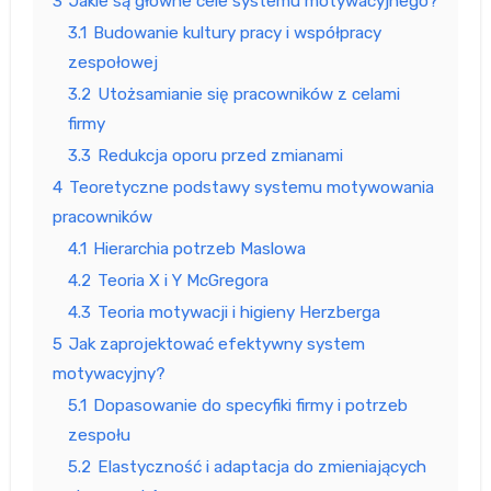
3
Jakie są główne cele systemu motywacyjnego?
3.1
Budowanie kultury pracy i współpracy
zespołowej
3.2
Utożsamianie się pracowników z celami
firmy
3.3
Redukcja oporu przed zmianami
4
Teoretyczne podstawy systemu motywowania
pracowników
4.1
Hierarchia potrzeb Maslowa
4.2
Teoria X i Y McGregora
4.3
Teoria motywacji i higieny Herzberga
5
Jak zaprojektować efektywny system
motywacyjny?
5.1
Dopasowanie do specyfiki firmy i potrzeb
zespołu
5.2
Elastyczność i adaptacja do zmieniających