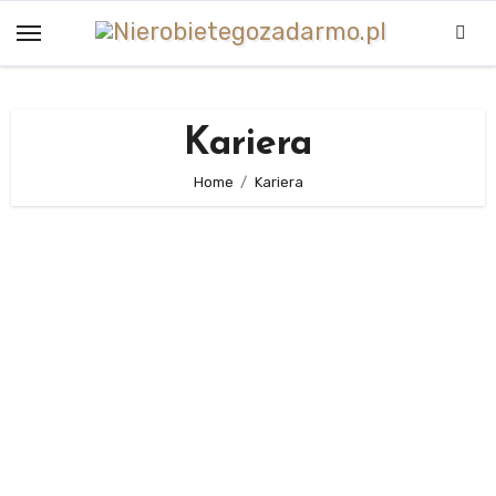
Skip
to
content
Kariera
Home
Kariera