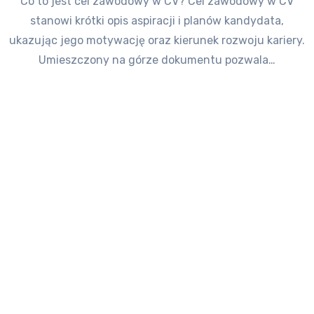
Co to jest cel zawodowy w CV? Cel zawodowy w CV
stanowi krótki opis aspiracji i planów kandydata,
ukazując jego motywację oraz kierunek rozwoju kariery.
Umieszczony na górze dokumentu pozwala…