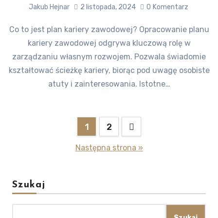
Jakub Hejnar
2 listopada, 2024
0
Komentarz
Co to jest plan kariery zawodowej? Opracowanie planu
kariery zawodowej odgrywa kluczową rolę w
zarządzaniu własnym rozwojem. Pozwala świadomie
kształtować ścieżkę kariery, biorąc pod uwagę osobiste
atuty i zainteresowania. Istotne…
Stronicowanie
1
2
wpisów
Następna strona »
Szukaj
Szukaj